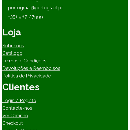
portograal@portograal.pt
+351 967127999
Loja
Sobre nós
Catálogo
Termos e Condições
Devoluções e Reembolsos
Política de Privacidade
Clientes
Login / Registo
Contacte-nos
Ver Carrinho
Checkout