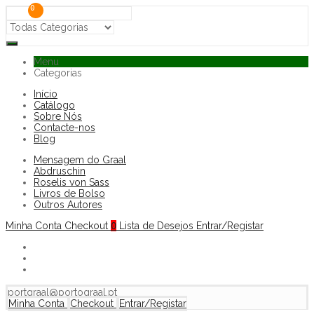
0
Menu
Categorias
Início
Catálogo
Sobre Nós
Contacte-nos
Blog
Mensagem do Graal
Abdruschin
Roselis von Sass
Livros de Bolso
Outros Autores
Minha Conta
Checkout
0
Lista de Desejos
Entrar/Registar
portgraal@portograal.pt
Minha Conta
Checkout
Entrar/Registar