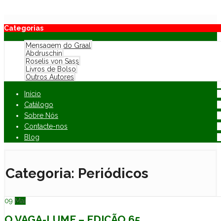
Categorias
Mensagem do Graal
Abdruschin
Roselis von Sass
Livros de Bolso
Outros Autores
Início
Catálogo
Sobre Nós
Contacte-nos
Blog
Categoria:
Periódicos
09
Mai
O VAGA-LUME – EDIÇÃO 65